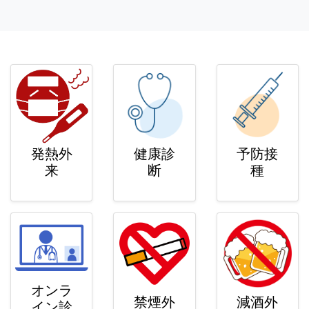
発熱外
健康診
予防接
来
断
種
オンラ
禁煙外
減酒外
イン診