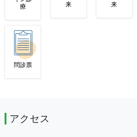
来
来
療
問診票
アクセス