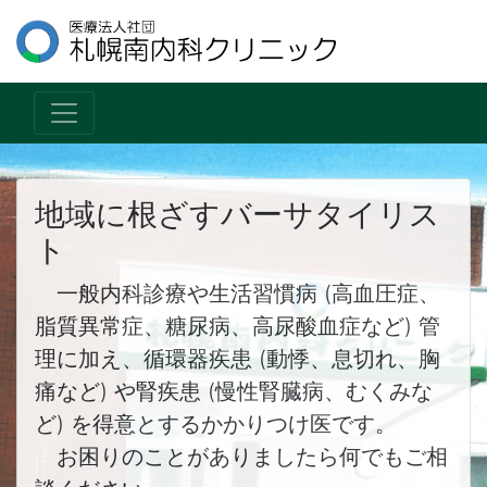
地域に根ざすバーサタイリス
ト
一般内科診療や生活習慣病 (高血圧症、
脂質異常症、糖尿病、高尿酸血症など) 管
理に加え、循環器疾患 (動悸、息切れ、胸
痛など) や腎疾患 (慢性腎臓病、むくみな
ど) を得意とするかかりつけ医です。
お困りのことがありましたら何でもご相