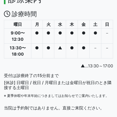
診療時間
曜日
月
火
水
木
金
土
日
9:00〜
●
●
●
●
●
●
－
12:30
13:30〜
●
●
▲
●
●
－
－
18:00
▲…13:30～17:00
受付は診療終了の15分前まで
[休診] 日曜日 / 祝日 / 月曜日または金曜日が祝日のとき隣
接する土曜日
※ 夏季休暇や年末年始につきましては
お知らせ
でご案内いたします。
当院は予約制ではありません。直接ご来院ください。